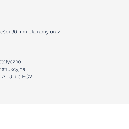
bości 90 mm dla ramy oraz
statyczne.
nstrukcyjna
ć ALU lub PCV