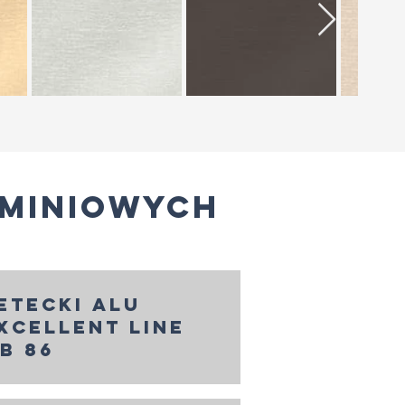
uminiowych
etecki alu
xcellent line
b 86