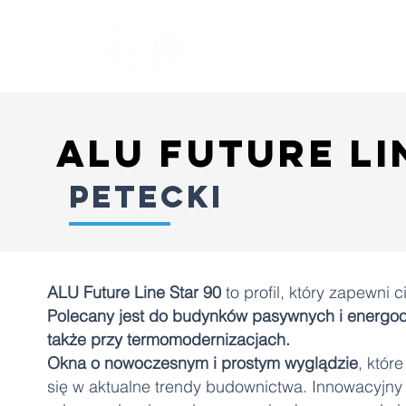
O NAS
OKNA
DRZW
alu future li
petecki
ALU Future Line Star 90
to profil, który zapewni 
Polecany jest do budynków pasywnych i energo
także przy termomodernizacjach.
Okna o nowoczesnym i prostym wyglądzie
, któr
się w aktualne trendy budownictwa. Innowacyjny