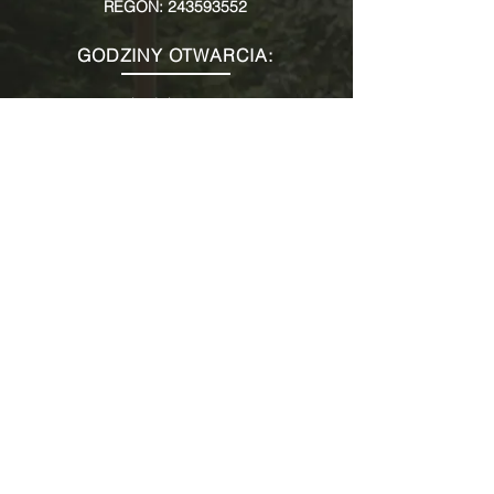
REGON: 243593552
GODZINY OTWARCIA:
Poniedziałek: 9:00 - 16:00
Wtorek: 9:00 - 16:00
Środa: 9:00 - 16:00
Czwartek: 9:00 - 16:00
Piątek: 9:00 - 16:00
Sobota:
zadzwoń i umów spotkanie
KONTAKT:
+48 696 484 436
Wojciech Budniok
+48 506 076 036
Elżbieta Budniok
e-mail: biuro@oknoslide.pl