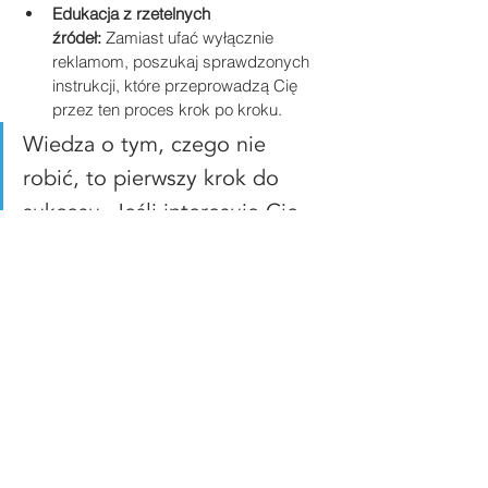
Edukacja z rzetelnych 
źródeł:
 Zamiast ufać wyłącznie 
reklamom, poszukaj sprawdzonych 
instrukcji, które przeprowadzą Cię 
przez ten proces krok po kroku.
Wiedza o tym, czego nie 
robić, to pierwszy krok do 
sukcesu. Jeśli interesuje Cię 
nie tylko zakup do nowego 
obiektu, ale też modernizacja 
starego, zobacz 
jak uniknąć 
błędów przy wymianie okien
. 
To zasadniczy etap, który 
pozwoli Ci zamienić 
teoretyczną wiedzę w 
praktyczny sukces.