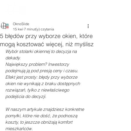
OknoSlide
15 kwi
7 minut(y) czytania
5 błędów przy wyborze okien, które
mogą kosztować więcej, niż myślisz
Wybór stolarki okiennej to decyzja na 
dekady. 
Największy problem? Inwestorzy 
podejmują ją pod presją ceny i czasu. 
Efekt jest prosty: błędy przy wyborze 
okien nie wynikają z braku dostępnych 
rozwiązań, tylko z niewłaściwego 
podejścia do decyzji.
W naszym artykule znajdziesz konkretne 
pomyłki, które nie dość, że podnoszą 
koszty, to jeszcze obniżają komfort 
mieszkańców.