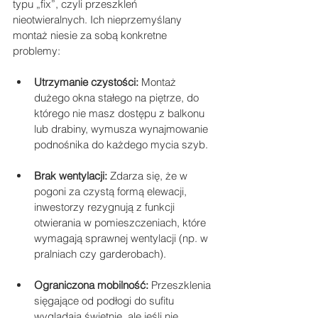
typu „fix”, czyli przeszkleń 
nieotwieralnych. Ich nieprzemyślany 
montaż niesie za sobą konkretne 
problemy:
Utrzymanie czystości:
 Montaż 
dużego okna stałego na piętrze, do 
którego nie masz dostępu z balkonu 
lub drabiny, wymusza wynajmowanie 
podnośnika do każdego mycia szyb.
Brak wentylacji:
 Zdarza się, że w 
pogoni za czystą formą elewacji, 
inwestorzy rezygnują z funkcji 
otwierania w pomieszczeniach, które 
wymagają sprawnej wentylacji (np. w 
pralniach czy garderobach).
Ograniczona mobilność:
 Przeszklenia 
sięgające od podłogi do sufitu 
wyglądają świetnie, ale jeśli nie 