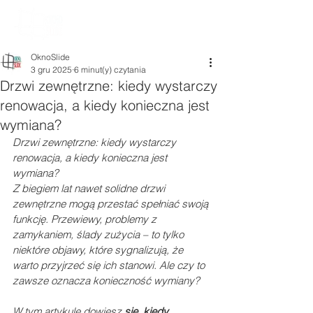
OknoSlide
3 gru 2025
6 minut(y) czytania
Drzwi zewnętrzne: kiedy wystarczy
renowacja, a kiedy konieczna jest
wymiana?
Drzwi zewnętrzne: kiedy wystarczy 
renowacja, a kiedy konieczna jest 
wymiana?
Z biegiem lat nawet solidne drzwi 
zewnętrzne mogą przestać spełniać swoją 
funkcję. Przewiewy, problemy z 
zamykaniem, ślady zużycia – to tylko 
niektóre objawy, które sygnalizują, że 
warto przyjrzeć się ich stanowi. Ale czy to 
zawsze oznacza konieczność wymiany?
W tym artykule dowiesz 
się, kiedy 