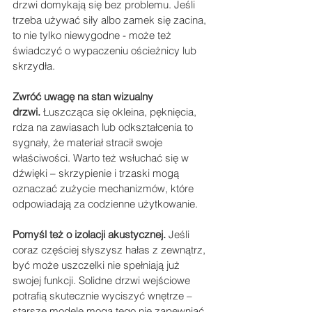
drzwi domykają się bez problemu. Jeśli 
trzeba używać siły albo zamek się zacina, 
to nie tylko niewygodne - może też 
świadczyć o wypaczeniu ościeżnicy lub 
skrzydła.
Zwróć uwagę na stan wizualny 
drzwi.
 Łuszcząca się okleina, pęknięcia, 
rdza na zawiasach lub odkształcenia to 
sygnały, że materiał stracił swoje 
właściwości. Warto też wsłuchać się w 
dźwięki – skrzypienie i trzaski mogą 
oznaczać zużycie mechanizmów, które 
odpowiadają za codzienne użytkowanie.
Pomyśl też o izolacji akustycznej.
 Jeśli 
coraz częściej słyszysz hałas z zewnątrz, 
być może uszczelki nie spełniają już 
swojej funkcji. Solidne drzwi wejściowe 
potrafią skutecznie wyciszyć wnętrze – 
starsze modele mogą tego nie zapewniać.