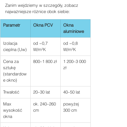
Zanim wejdziemy w szczegóły, zobacz 
najważniejsze różnice obok siebie:
Parametr
Okna PCV
Okna 
aluminiowe
Izolacja 
od ~0,7 
od ~0,8 
cieplna (Uw)
W/m²K
W/m²K
Cena za 
800–1 800 zł
1 200–3 000 
sztukę 
zł
(standardow
e okno)
Trwałość
20–30 lat
40–50 lat
Max 
ok. 240–260 
powyżej 
wysokość 
cm
300 cm
okna