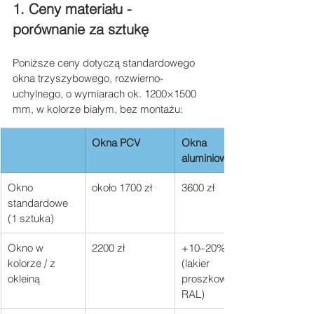
1. Ceny materiału - 
porównanie za sztukę
Poniższe ceny dotyczą standardowego 
okna trzyszybowego, rozwierno-
uchylnego, o wymiarach ok. 1200×1500 
mm, w kolorze białym, bez montażu:
Okna PCV
Okna 
aluminiowe
Okno 
około 1700 zł
3600 zł
standardowe 
(1 sztuka)
Okno w 
2200 zł
+10–20% 
kolorze / z 
(lakier 
okleiną
proszkowy 
RAL)