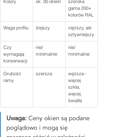
Kolory
ok. 30 oklein
szeroka 
gama 200+ 
kolorów RAL
Waga profilu
lżejszy
cięższy, ale 
sztywniejszy
Czy 
nie/ 
nie/ 
wymagają 
minimalnie
minimalnie
konserwacji
Grubość 
szersza
węższa - 
ramy
więcej 
szkła, 
więcej 
światła
Uwaga:
 Ceny okien są podane 
poglądowo i mogą się 