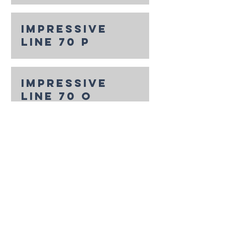
impressive
line 70 p
impressive
line 70 O
impressive
line 70 +
impressive
class 73 p