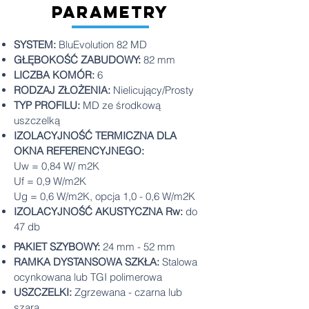
parametry
SYSTEM:
BluEvolution 82 MD
GŁĘBOKOŚĆ ZABUDOWY:
82 mm
LICZBA KOMÓR:
6
RODZAJ ZŁOŻENIA:
Nielicujący/Prosty
TYP PROFILU:
MD ze środkową
uszczelką
IZOLACYJNOŚĆ TERMICZNA DLA
OKNA REFERENCYJNEGO:
Uw = 0,84 W/ m2K
Uf = 0,9 W/m2K
Ug = 0,6 W/m2K, opcja 1,0 - 0,6 W/m2K
IZOLACYJNOŚĆ AKUSTYCZNA Rw:
do
47 db
PAKIET SZYBOWY:
24 mm - 52 mm
RAMKA DYSTANSOWA SZKŁA:
Stalowa
ocynkowana lub TGI polimerowa
USZCZELKI:
Zgrzewana - czarna lub
szara.