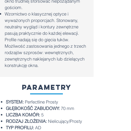
okno trudniej sforsować niepożądanym
gościom.
Wzornictwo o klasycznej optyce i
wyważonych proporcjach. Stonowany,
neutralny wygląd i kontury zewnętrzne
pasują praktycznie do każdej elewacji.
Profile nadają się do gięcia łuków.
Możliwość zastosowania jednego z trzech
rodzajów szprosów: wewnętrznych,
zewnętrznych naklejanych lub dzielących
konstrukcję okna.
parametry
SYSTEM:
Perfectline Prosty
GŁĘBOKOŚĆ ZABUDOWY:
70 mm
LICZBA KOMÓR:
5
RODZAJ ZŁOŻENIA:
Nielicujący/Prosty
TYP PROFILU:
AD