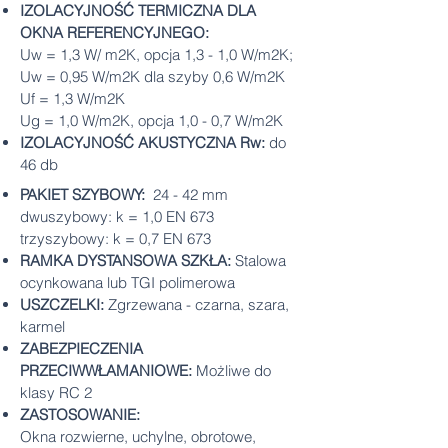
IZOLACYJNOŚĆ TERMICZNA DLA
OKNA REFERENCYJNEGO:
Uw = 1,3 W/ m2K, opcja 1,3 - 1,0 W/m2K;
Uw = 0,95 W/m2K dla szyby 0,6 W/m2K
Uf = 1,3 W/m2K
Ug = 1,0 W/m2K, opcja 1,0 - 0,7 W/m2K
IZOLACYJNOŚĆ AKUSTYCZNA Rw:
do
46 db
PAKIET SZYBOWY:
24 - 42 mm
dwuszybowy: k = 1,0 EN 673
trzyszybowy: k = 0,7 EN 673
RAMKA DYSTANSOWA SZKŁA:
Stalowa
ocynkowana lub TGI polimerowa
USZCZELKI:
Zgrzewana - czarna, szara,
karmel
ZABEZPIECZENIA
PRZECIWWŁAMANIOWE:
Możliwe do
klasy RC 2
ZASTOSOWANIE:
Okna rozwierne, uchylne, obrotowe,